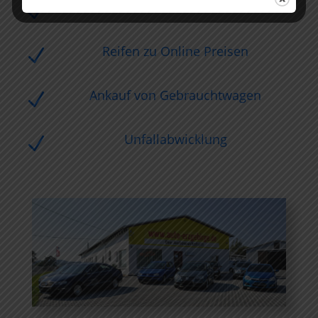
Gutachten
N
Reifen zu Online Preisen
N
Ankauf von Gebrauchtwagen
N
Unfallabwicklung
N