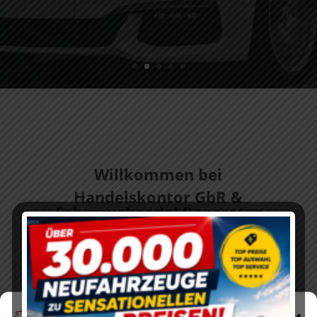
Fachgerecht
ausgeführt!
Willkommen bei
Handelskontor GbR &
Fahrzeughandel Reparatur
in Ehrenfriedersdorf Telefon
037341 / 48255
Ihre Zuverlässige Kfz Werksttt für alle Marken
im Erzgebirge,bei und dreht sich alles um Ihren
PKW,
Cookie-Zustimmung
Bei uns bekommen Sie ihren Traumwagen zu