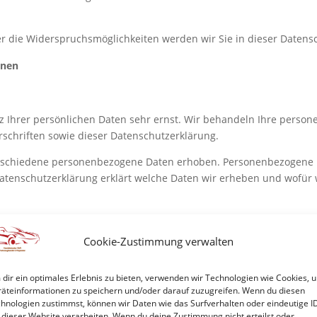
r die Widerspruchsmöglichkeiten werden wir Sie in dieser Datens
onen
z Ihrer persönlichen Daten sehr ernst. Wir behandeln Ihre perso
schriften sowie dieser Datenschutzerklärung.
rschiedene personenbezogene Daten erhoben. Personenbezogene Da
Datenschutzerklärung erklärt welche Daten wir erheben und wofür wi
ung im Internet (z.B. bei der Kommunikation per E-Mail) Sicherhei
ist nicht möglich.
Cookie-Zustimmung verwalten
dir ein optimales Erlebnis zu bieten, verwenden wir Technologien wie Cookies, 
itung auf dieser Website ist:
äteinformationen zu speichern und/oder darauf zuzugreifen. Wenn du diesen
hnologien zustimmst, können wir Daten wie das Surfverhalten oder eindeutige I
 Meinhold
 dieser Website verarbeiten. Wenn du deine Zustimmung nicht erteilst oder